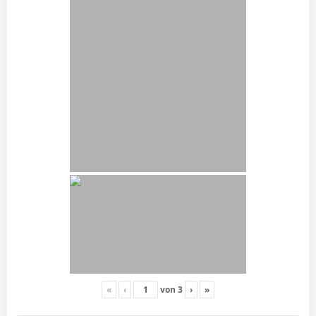
«
‹
von
3
›
»