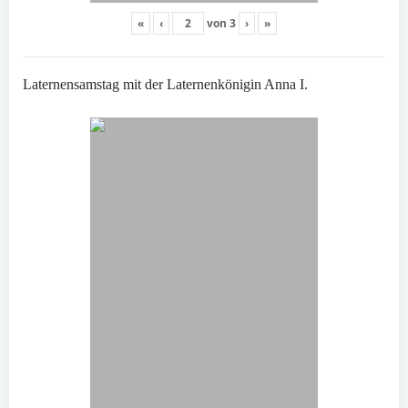
«
‹
von
3
›
»
Laternensamstag mit der Laternenkönigin Anna I.