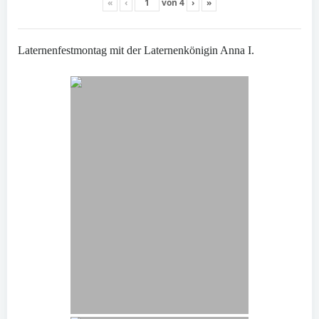
«
‹
von
4
›
»
Laternenfestmontag mit der Laternenkönigin Anna I.