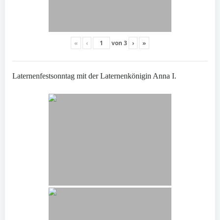
«
‹
von
3
›
»
Laternenfestsonntag mit der Laternenkönigin Anna I.