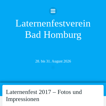
Zum
Inhalt
springen
Laternenfestverein
Bad Homburg
28. bis 31. August 2026
Laternenfest 2017 – Fotos und
Impressionen