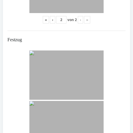
«
‹
von
2
›
»
Festzug