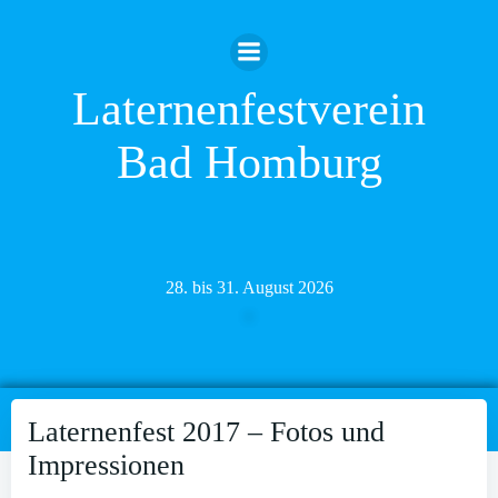
Zum
Inhalt
springen
Laternenfestverein
Bad Homburg
28. bis 31. August 2026
Laternenfest 2017 – Fotos und
Impressionen