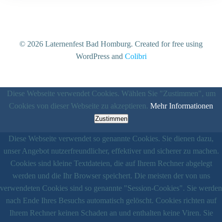
© 2026 Laternenfest Bad Homburg. Created for free using
WordPress and
Colibri
Diese Webseite verwendet Cookies. Wählen Sie "Zustimmen", um
Cookies von dieser Webseite zu akzeptieren.
Mehr Informationen
Zustimmen
Diese Webseite verwendet so genannte Cookies. Sie dienen dazu,
unser Angebot nutzerfreundlicher, effektiver und sicherer zu machen.
Cookies sind kleine Textdateien, die auf Ihrem Rechner abgelegt
werden und die Ihr Browser speichert. Die meisten der von uns
verwendeten Cookies sind so genannte "Session-Cookies". Sie werden
nach Ende Ihres Besuchs automatisch gelöscht. Cookies richten auf
Ihrem Rechner keinen Schaden an und enthalten keine Viren. Sie