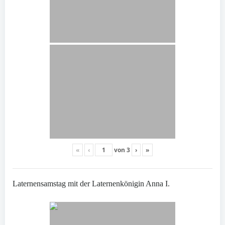
«
‹
von
3
›
»
Laternensamstag mit der Laternenkönigin Anna I.