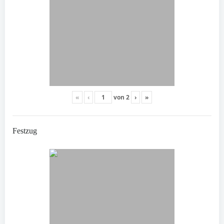
«
‹
von
2
›
»
Festzug