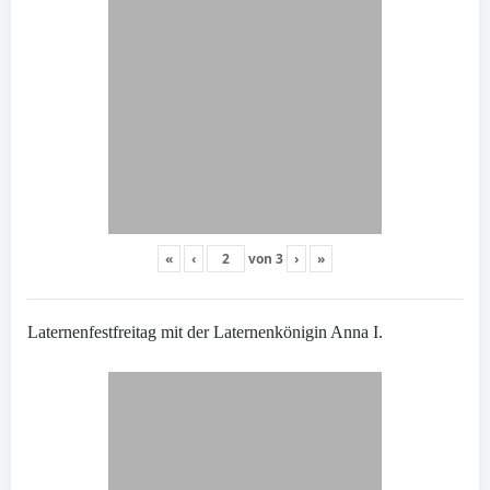
«
‹
von
3
›
»
Laternenfestfreitag mit der Laternenkönigin Anna I.