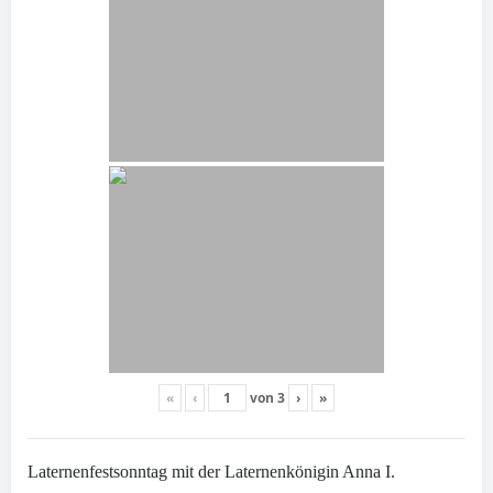
«
‹
von
3
›
»
Laternenfestsonntag mit der Laternenkönigin Anna I.