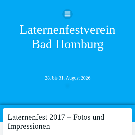
Zum
Inhalt
springen
Laternenfestverein
Bad Homburg
28. bis 31. August 2026
Laternenfest 2017 – Fotos und
Impressionen