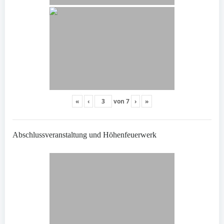
«
‹
von
7
›
»
Abschlussveranstaltung und Höhenfeuerwerk