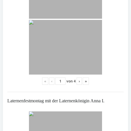
«
‹
von
4
›
»
Laternenfestmontag mit der Laternenkönigin Anna I.