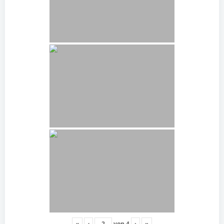
«
‹
von
4
›
»