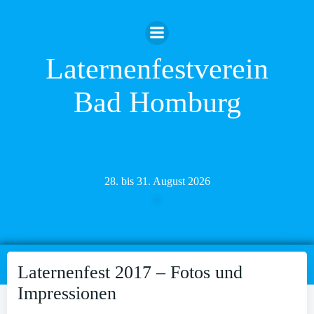
Zum
Inhalt
springen
Laternenfestverein
Bad Homburg
28. bis 31. August 2026
Laternenfest 2017 – Fotos und
Impressionen