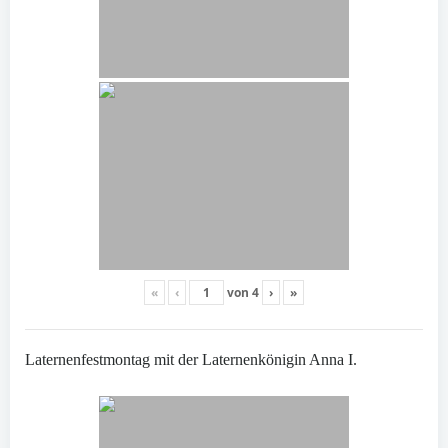
«
‹
von
4
›
»
Laternenfestmontag mit der Laternenkönigin Anna I.