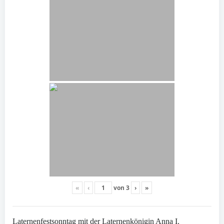
«
‹
von
3
›
»
Laternenfestsonntag mit der Laternenkönigin Anna I.