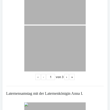
«
‹
von
3
›
»
Laternensamstag mit der Laternenkönigin Anna I.