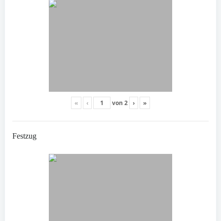
«
‹
von
2
›
»
Festzug