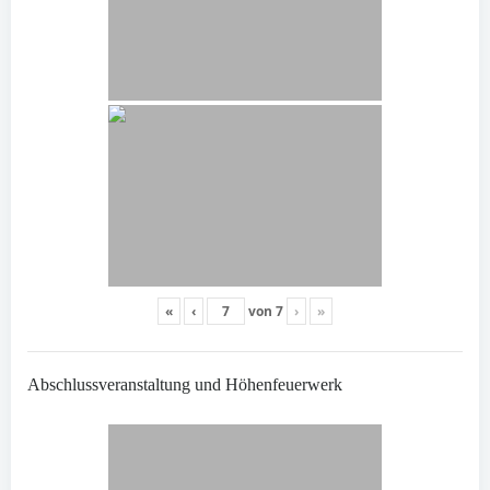
«
‹
von
7
›
»
Abschlussveranstaltung und Höhenfeuerwerk