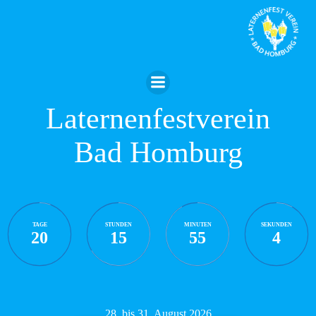
Zum
Inhalt
springen
Laternenfestverein
Bad Homburg
TAGE
STUNDEN
MINUTEN
SEKUNDEN
20
15
55
3
28. bis 31. August 2026