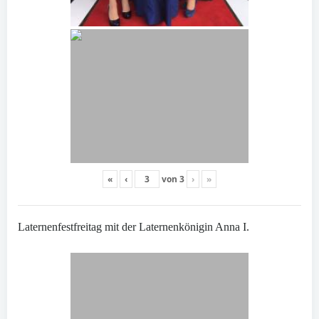
«
‹
von
3
›
»
Laternenfestfreitag mit der Laternenkönigin Anna I.