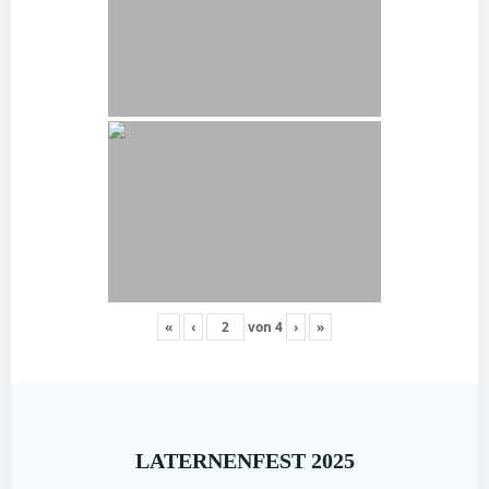
«
‹
von
4
›
»
LATERNENFEST 2025