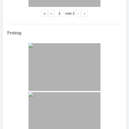
«
‹
von
2
›
»
Festzug