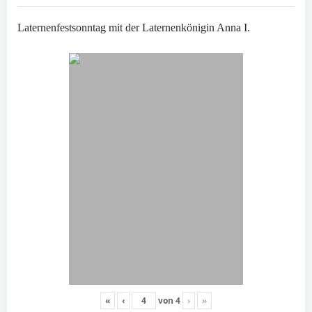
Laternenfestsonntag mit der Laternenkönigin Anna I.
«
‹
von
4
›
»