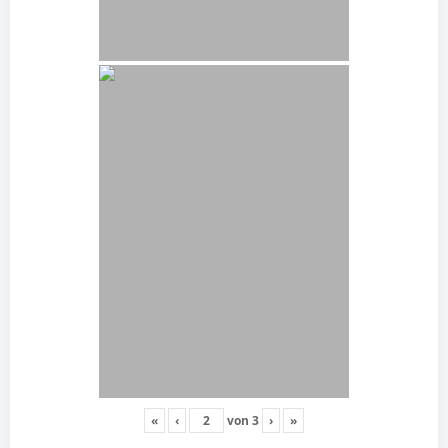
«
‹
von
3
›
»