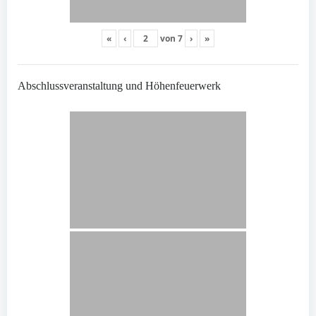
«
‹
von
7
›
»
Abschlussveranstaltung und Höhenfeuerwerk