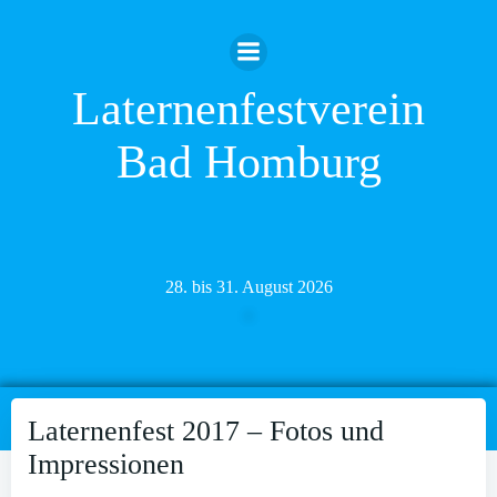
Zum
Inhalt
springen
Laternenfestverein
Bad Homburg
28. bis 31. August 2026
Laternenfest 2017 – Fotos und
Impressionen