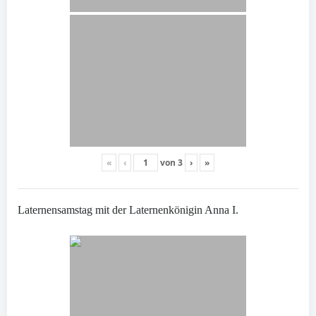
«
‹
von
3
›
»
Laternensamstag mit der Laternenkönigin Anna I.