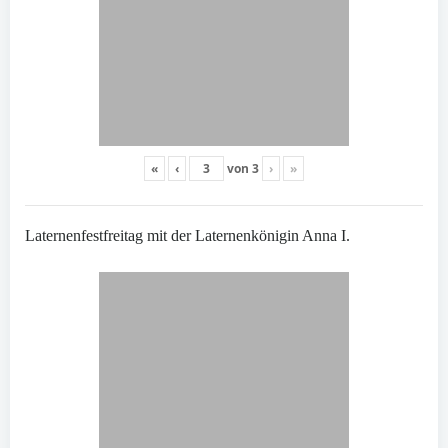
«
‹
von
3
›
»
Laternenfestfreitag mit der Laternenkönigin Anna I.