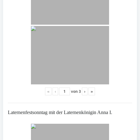
«
‹
von
3
›
»
Laternenfestsonntag mit der Laternenkönigin Anna I.