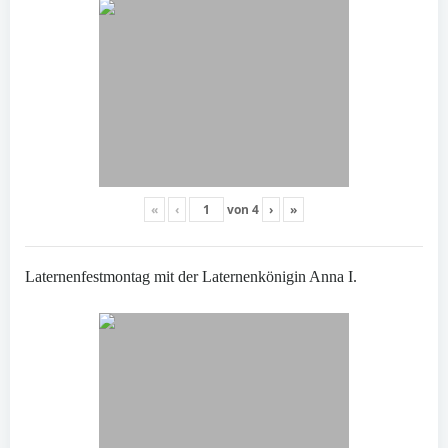
«
‹
von
4
›
»
Laternenfestmontag mit der Laternenkönigin Anna I.