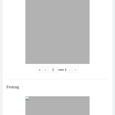
«
‹
von
2
›
»
Festzug