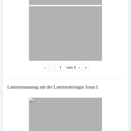
«
‹
von
3
›
»
Laternensamstag mit der Laternenkönigin Anna I.