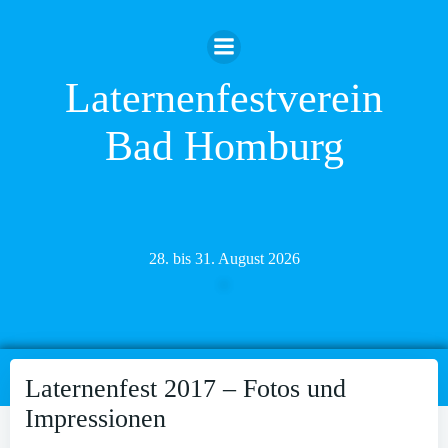
Zum
Inhalt
springen
Laternenfestverein
Bad Homburg
28. bis 31. August 2026
Laternenfest 2017 – Fotos und
Impressionen