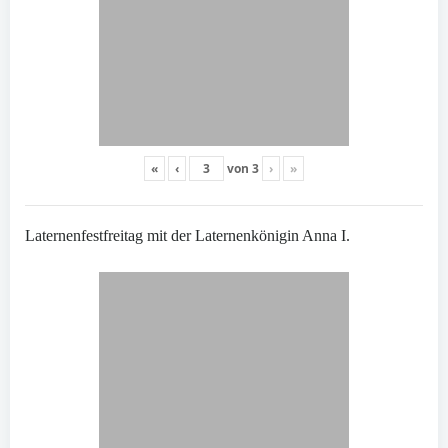
«
‹
von
3
›
»
Laternenfestfreitag mit der Laternenkönigin Anna I.