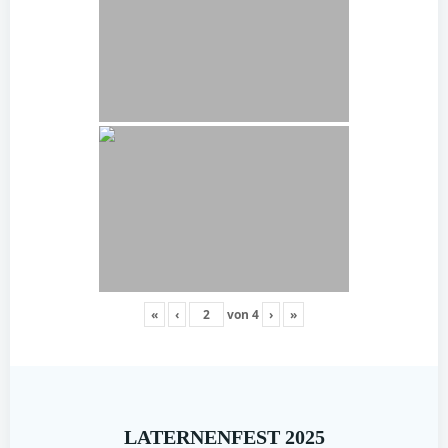
«
‹
von
4
›
»
LATERNENFEST 2025