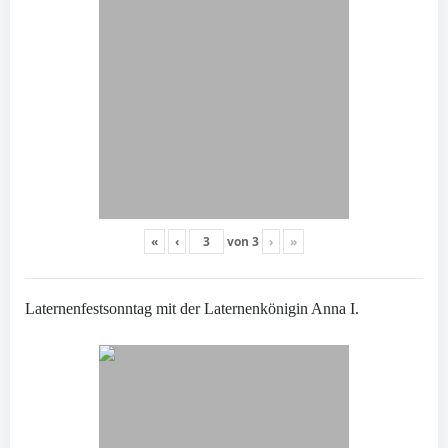
«
‹
von
3
›
»
Laternenfestsonntag mit der Laternenkönigin Anna I.