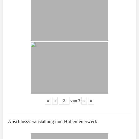
«
‹
von
7
›
»
Abschlussveranstaltung und Höhenfeuerwerk