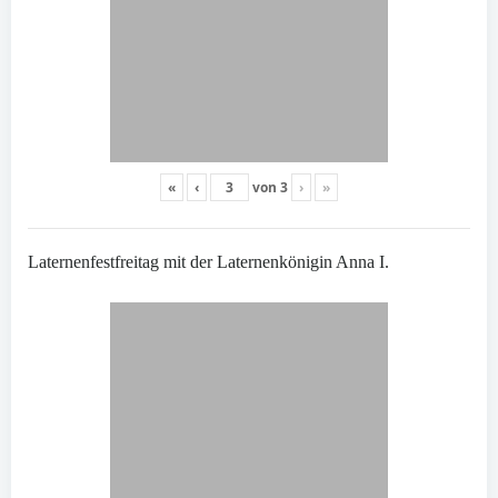
«
‹
von
3
›
»
Laternenfestfreitag mit der Laternenkönigin Anna I.