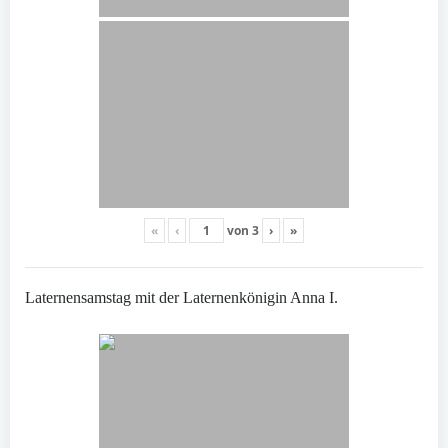
«
‹
von
3
›
»
Laternensamstag mit der Laternenkönigin Anna I.