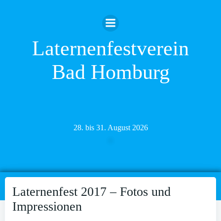
Zum
Inhalt
springen
Laternenfestverein
Bad Homburg
28. bis 31. August 2026
Laternenfest 2017 – Fotos und
Impressionen