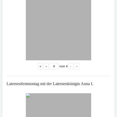
«
‹
von
4
›
»
Laternenfestmontag mit der Laternenkönigin Anna I.