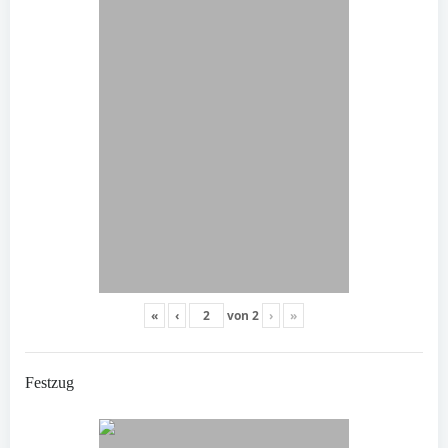
«
‹
von
2
›
»
Festzug