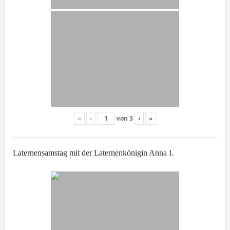
«
‹
von
3
›
»
Laternensamstag mit der Laternenkönigin Anna I.