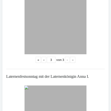
«
‹
von
3
›
»
Laternenfestsonntag mit der Laternenkönigin Anna I.