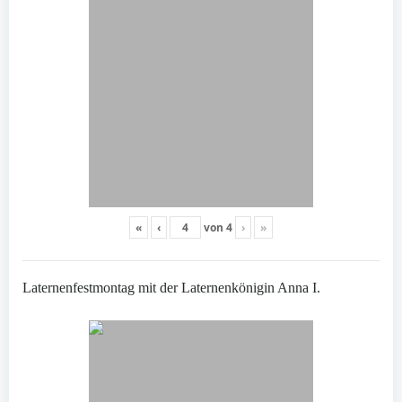
«
‹
von
4
›
»
Laternenfestmontag mit der Laternenkönigin Anna I.