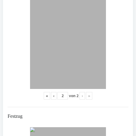
«
‹
von
2
›
»
Festzug