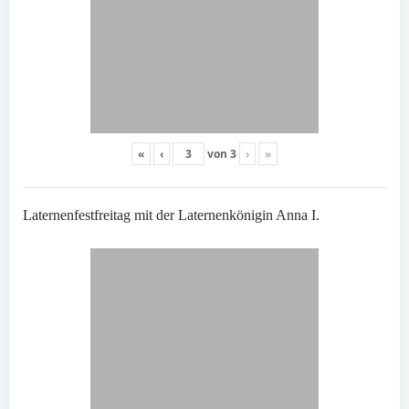
«
‹
von
3
›
»
Laternenfestfreitag mit der Laternenkönigin Anna I.