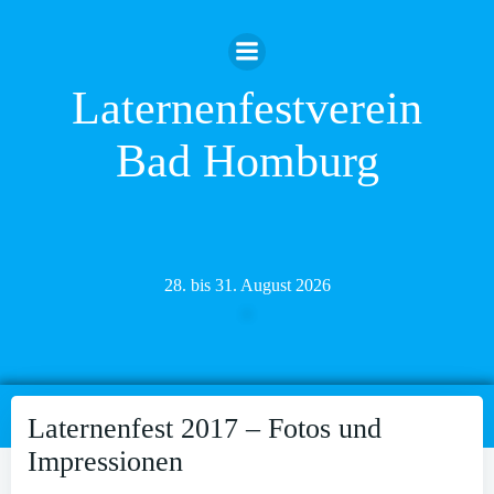
Zum
Inhalt
springen
Laternenfestverein
Bad Homburg
28. bis 31. August 2026
Laternenfest 2017 – Fotos und
Impressionen