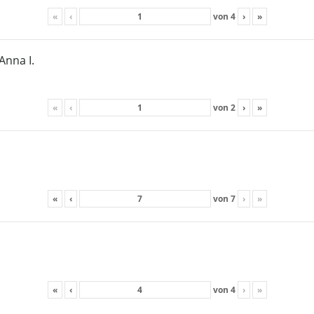
«
‹
von
4
›
»
Anna I.
«
‹
von
2
›
»
«
‹
von
7
›
»
«
‹
von
4
›
»