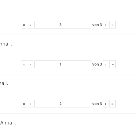
«
‹
von
3
›
»
nna I.
«
‹
von
3
›
»
a I.
«
‹
von
3
›
»
Anna I.