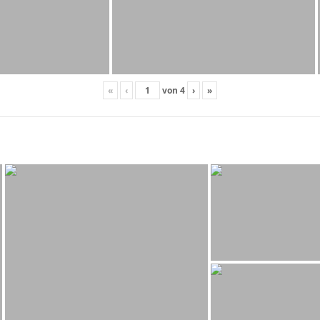
«
‹
von
4
›
»