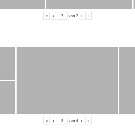
«
‹
von
7
›
»
«
‹
von
4
›
»