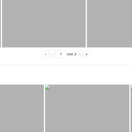
«
‹
von
2
›
»