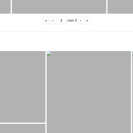
«
‹
von
3
›
»