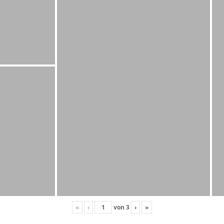
«
‹
von
3
›
»