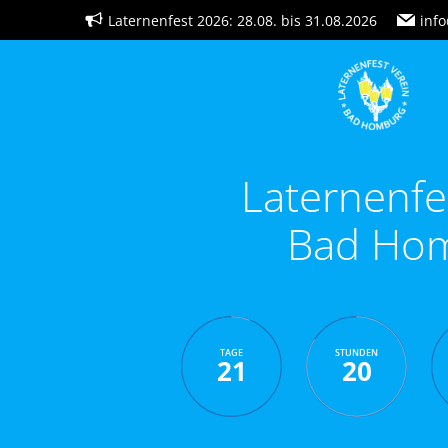
Zum
Laternenfest 2026: 28.08. bis 31.08.2026
info
Inhalt
springen
Laternenfe
Bad Ho
TAGE
STUNDEN
21
20