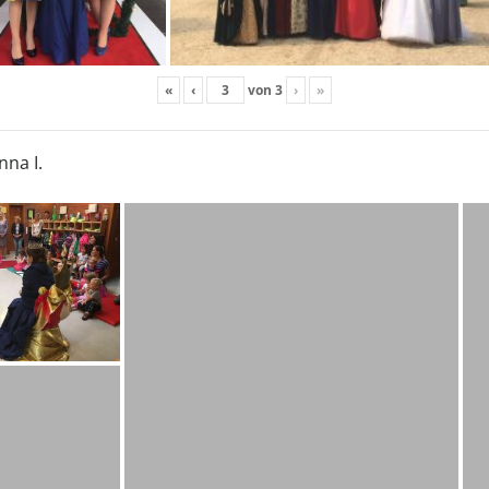
«
‹
von
3
›
»
nna I.