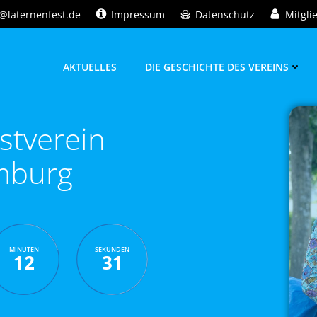
@laternenfest.de
Impressum
Datenschutz
Mitgli
AKTUELLES
DIE GESCHICHTE DES VEREINS
stverein
mburg
MINUTEN
SEKUNDEN
12
30