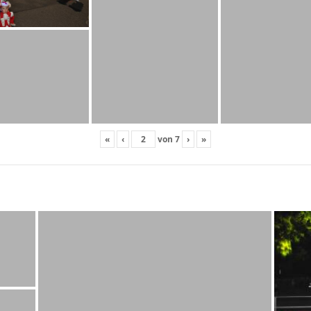
«
‹
von
7
›
»