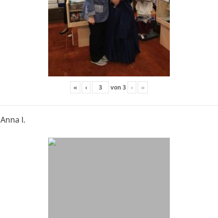
«
‹
von
3
›
»
Anna I.