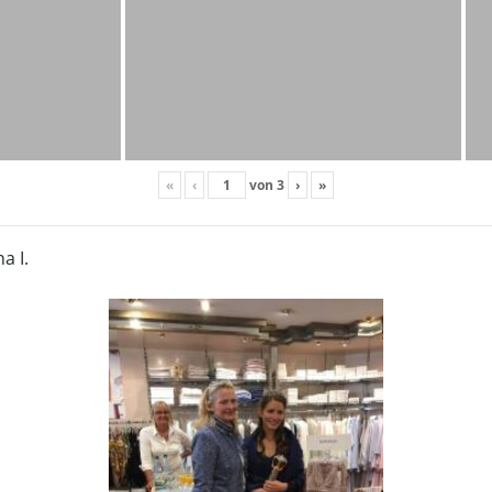
«
‹
von
3
›
»
a I.