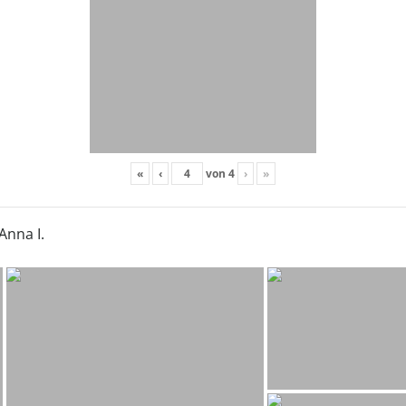
«
‹
von
4
›
»
Anna I.