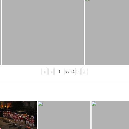
«
‹
von
2
›
»