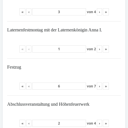
«
‹
von
4
›
»
Laternenfestmontag mit der Laternenkönigin Anna I.
«
‹
von
2
›
»
Festzug
«
‹
von
7
›
»
Abschlussveranstaltung und Höhenfeuerwerk
«
‹
von
4
›
»