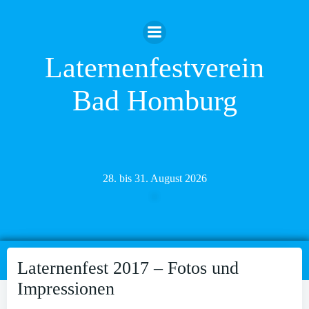
Zum
Inhalt
springen
Laternenfestverein
Bad Homburg
28. bis 31. August 2026
Laternenfest 2017 – Fotos und
Impressionen