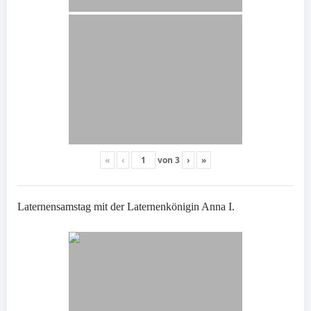
«
‹
von
3
›
»
Laternensamstag mit der Laternenkönigin Anna I.