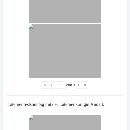
«
‹
von
3
›
»
Laternenfestsonntag mit der Laternenkönigin Anna I.