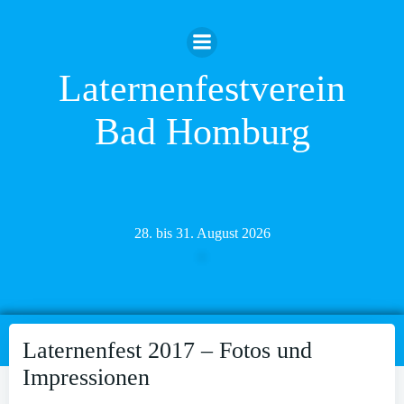
Zum
Inhalt
springen
Laternenfestverein
Bad Homburg
28. bis 31. August 2026
Laternenfest 2017 – Fotos und
Impressionen