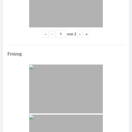
«
‹
von
2
›
»
Festzug