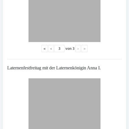
«
‹
von
3
›
»
Laternenfestfreitag mit der Laternenkönigin Anna I.