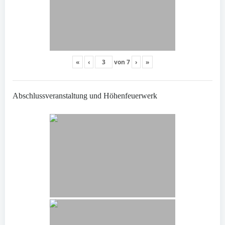
«
‹
von
7
›
»
Abschlussveranstaltung und Höhenfeuerwerk