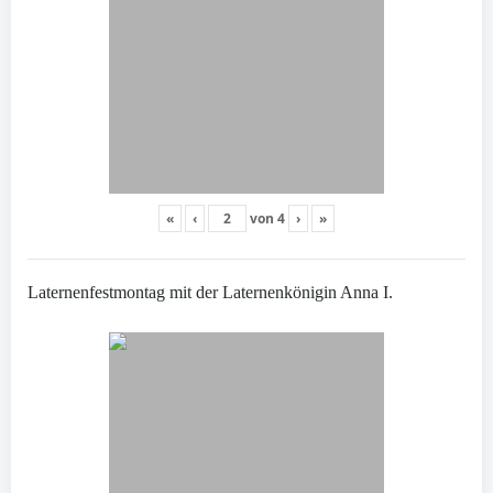
«
‹
von
4
›
»
Laternenfestmontag mit der Laternenkönigin Anna I.