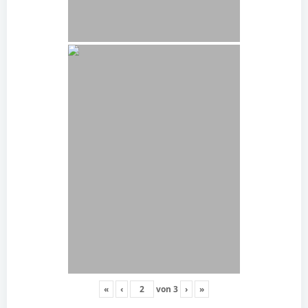
«
‹
von
3
›
»