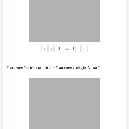
«
‹
von
3
›
»
Laternenfestfreitag mit der Laternenkönigin Anna I.