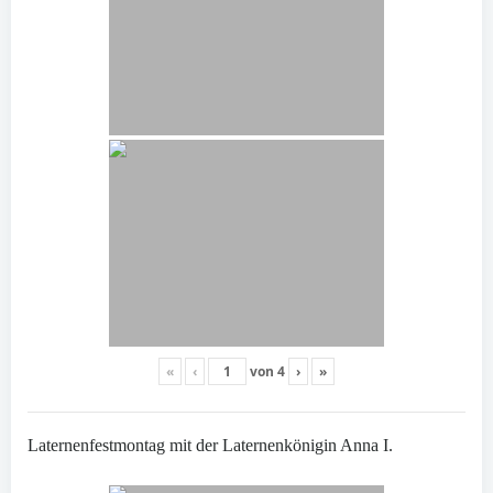
«
‹
von
4
›
»
Laternenfestmontag mit der Laternenkönigin Anna I.