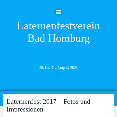
Zum
Inhalt
springen
Laternenfestverein
Bad Homburg
28. bis 31. August 2026
Laternenfest 2017 – Fotos und
Impressionen