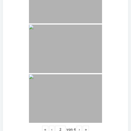
«
‹
von
4
›
»