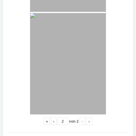
«
‹
von
2
›
»