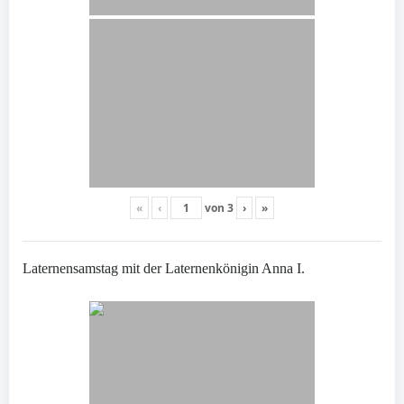
«
‹
von
3
›
»
Laternensamstag mit der Laternenkönigin Anna I.