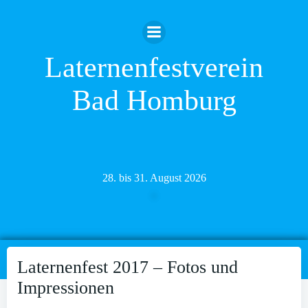
Zum
Inhalt
springen
Laternenfestverein
Bad Homburg
28. bis 31. August 2026
Laternenfest 2017 – Fotos und
Impressionen