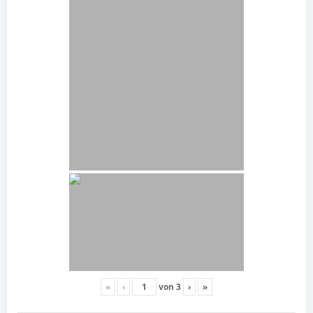
«
‹
von
3
›
»