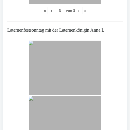
«
‹
von
3
›
»
Laternenfestsonntag mit der Laternenkönigin Anna I.