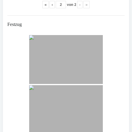
«
‹
von
2
›
»
Festzug