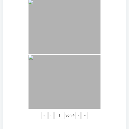
«
‹
von
4
›
»