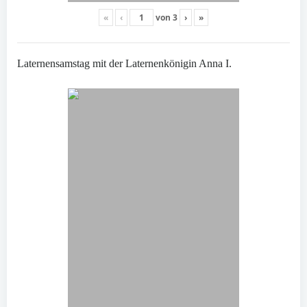
«
‹
von
3
›
»
Laternensamstag mit der Laternenkönigin Anna I.