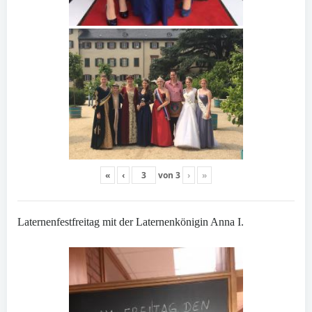
«
‹
von
3
›
»
Laternenfestfreitag mit der Laternenkönigin Anna I.