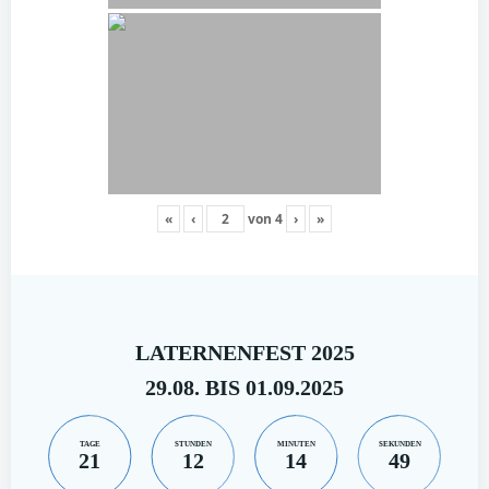
«
‹
von
4
›
»
LATERNENFEST 2025
29.08. BIS 01.09.2025
TAGE
STUNDEN
MINUTEN
SEKUNDEN
21
12
14
47