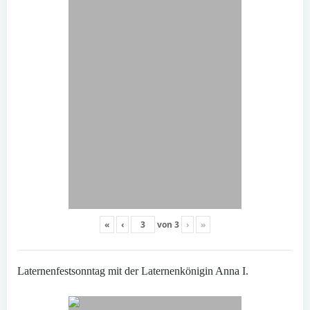
«
‹
von
3
›
»
Laternenfestsonntag mit der Laternenkönigin Anna I.