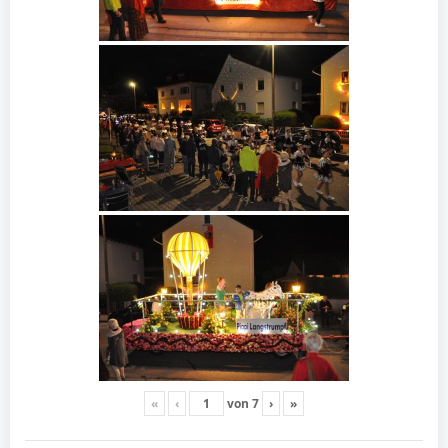
«
‹
von
7
›
»