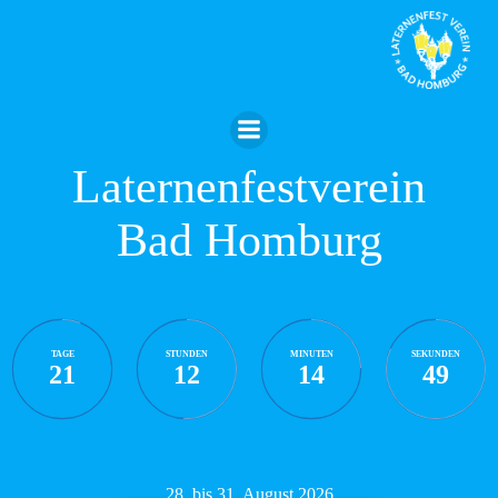
Zum
Inhalt
springen
Laternenfestverein
Bad Homburg
TAGE
STUNDEN
MINUTEN
SEKUNDEN
21
12
14
47
28. bis 31. August 2026