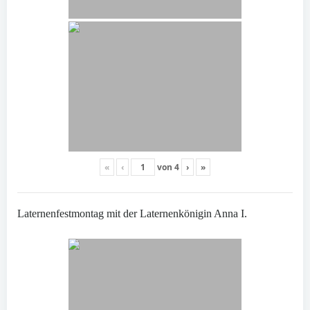
«
‹
von
4
›
»
Laternenfestmontag mit der Laternenkönigin Anna I.