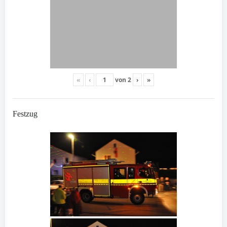
«
‹
von
2
›
»
Festzug