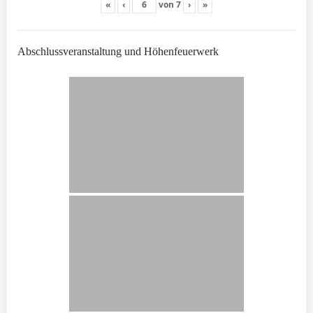
«
‹
von
7
›
»
Abschlussveranstaltung und Höhenfeuerwerk