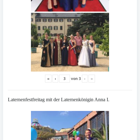
«
‹
von
3
›
»
Laternenfestfreitag mit der Laternenkönigin Anna I.