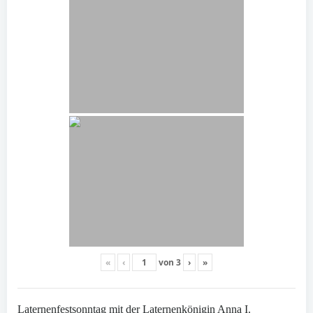
«
‹
von
3
›
»
Laternenfestsonntag mit der Laternenkönigin Anna I.