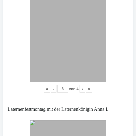
«
‹
von
4
›
»
Laternenfestmontag mit der Laternenkönigin Anna I.