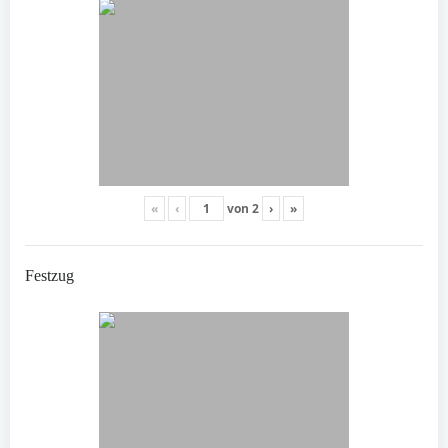
«
‹
von
2
›
»
Festzug