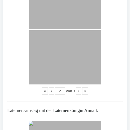
«
‹
von
3
›
»
Laternensamstag mit der Laternenkönigin Anna I.