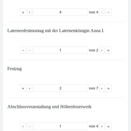
«
‹
von
4
›
»
Laternenfestmontag mit der Laternenkönigin Anna I.
«
‹
von
2
›
»
Festzug
«
‹
von
7
›
»
Abschlussveranstaltung und Höhenfeuerwerk
«
‹
von
4
›
»