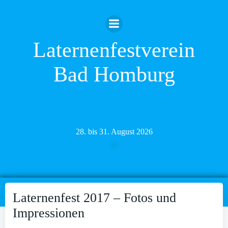
Zum
Inhalt
springen
Laternenfestverein
Bad Homburg
28. bis 31. August 2026
Laternenfest 2017 – Fotos und
Impressionen