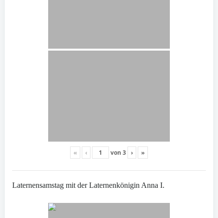
«
‹
von
3
›
»
Laternensamstag mit der Laternenkönigin Anna I.