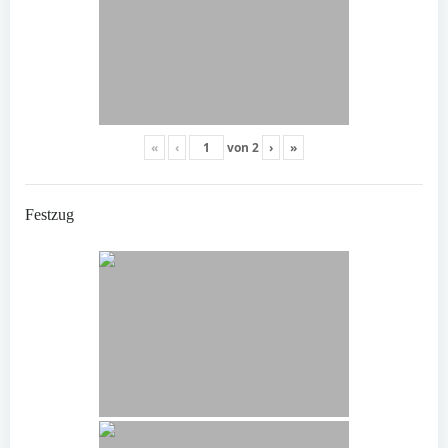
«
‹
von
2
›
»
Festzug