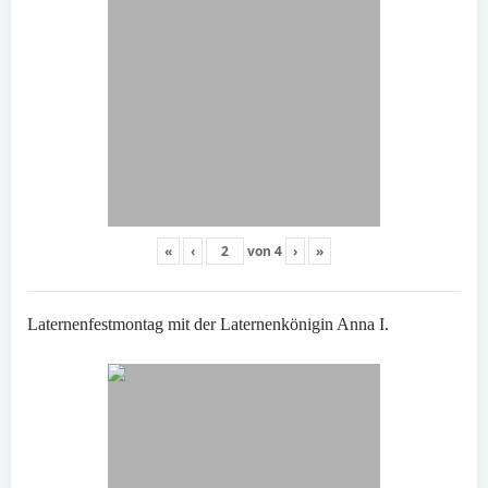
«
‹
von
4
›
»
Laternenfestmontag mit der Laternenkönigin Anna I.