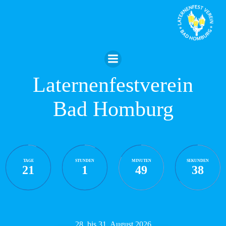
Zum
Inhalt
springen
Laternenfestverein
Bad Homburg
TAGE
STUNDEN
MINUTEN
SEKUNDEN
21
1
49
37
28. bis 31. August 2026