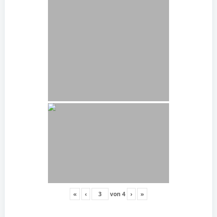
«
‹
von
4
›
»