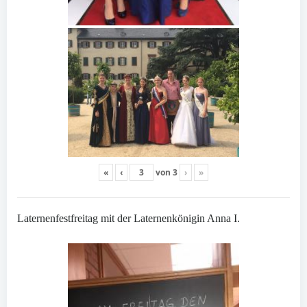
«
‹
von
3
›
»
Laternenfestfreitag mit der Laternenkönigin Anna I.