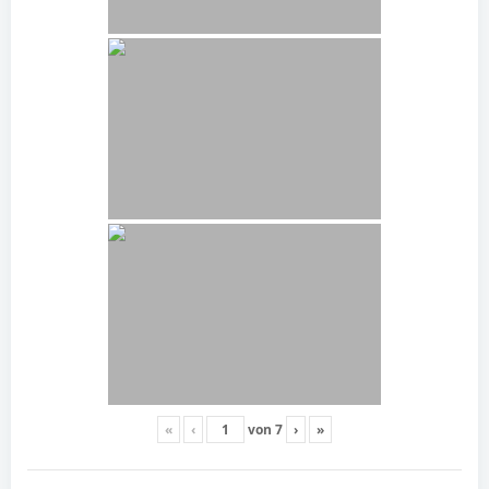
«
‹
von
7
›
»