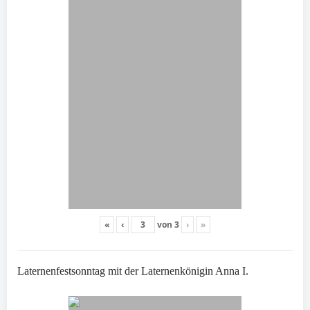
«
‹
von
3
›
»
Laternenfestsonntag mit der Laternenkönigin Anna I.