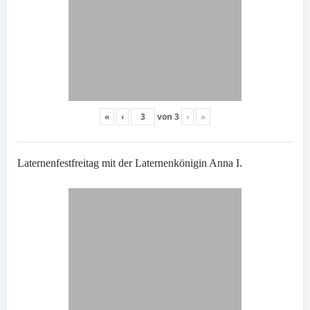
«
‹
von
3
›
»
Laternenfestfreitag mit der Laternenkönigin Anna I.