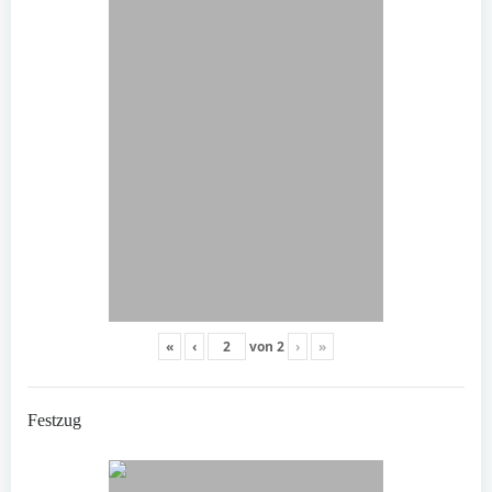
«
‹
von
2
›
»
Festzug