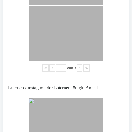
«
‹
von
3
›
»
Laternensamstag mit der Laternenkönigin Anna I.