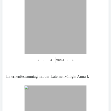
«
‹
von
3
›
»
Laternenfestsonntag mit der Laternenkönigin Anna I.