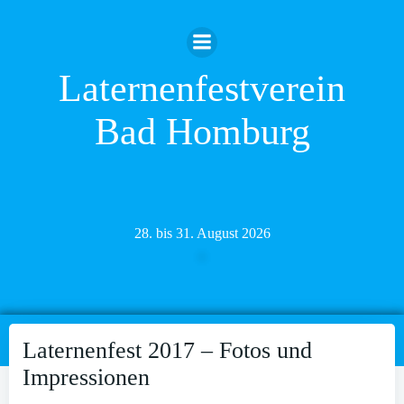
Zum
Inhalt
springen
Laternenfestverein
Bad Homburg
28. bis 31. August 2026
Laternenfest 2017 – Fotos und
Impressionen