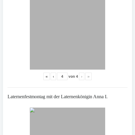
«
‹
von
4
›
»
Laternenfestmontag mit der Laternenkönigin Anna I.