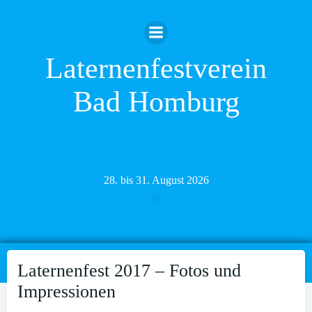
Zum
Inhalt
springen
Laternenfestverein
Bad Homburg
28. bis 31. August 2026
Laternenfest 2017 – Fotos und
Impressionen