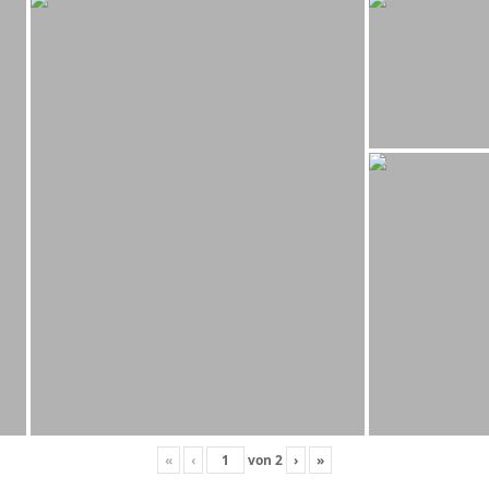
«
‹
von
2
›
»