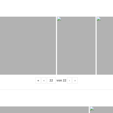
«
‹
von
22
›
»