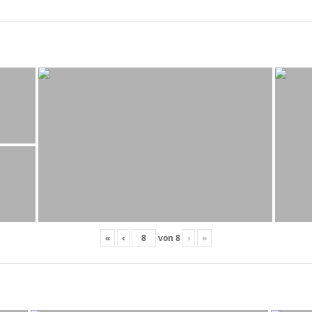
«
‹
von
8
›
»