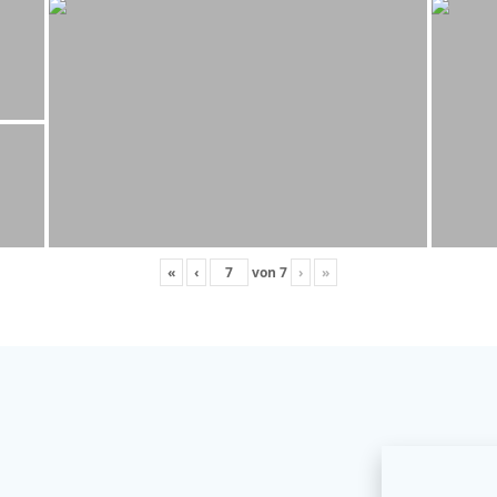
«
‹
von
7
›
»