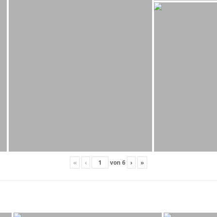
«
‹
von
6
›
»