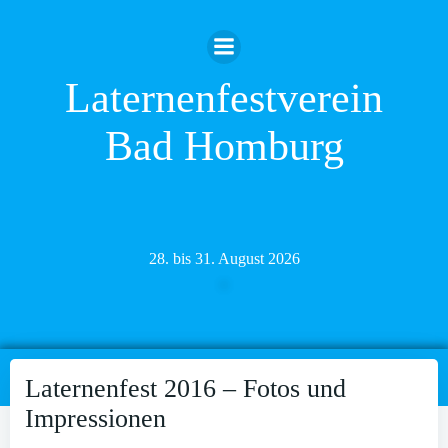
Zum
Inhalt
springen
Laternenfestverein
Bad Homburg
28. bis 31. August 2026
Laternenfest 2016 – Fotos und
Impressionen