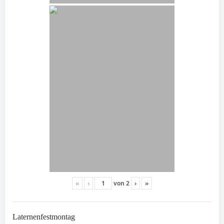
«
‹
von
2
›
»
Laternenfestmontag