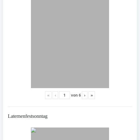
«
‹
von
6
›
»
Laternenfestsonntag