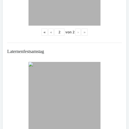
«
‹
von
2
›
»
Laternenfestsamstag