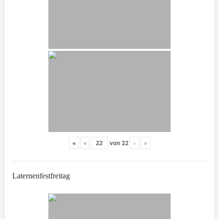
«
‹
von
22
›
»
Laternenfestfreitag