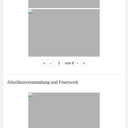
«
‹
von
8
›
»
Abschlussveranstaltung und Feuerwerk