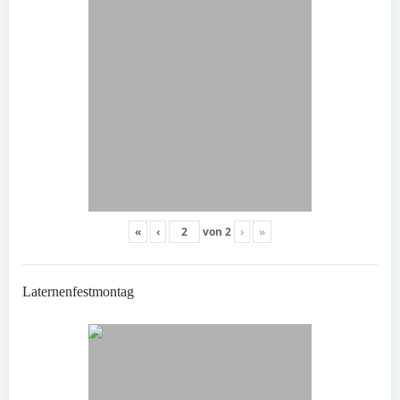
«
‹
von
2
›
»
Laternenfestmontag