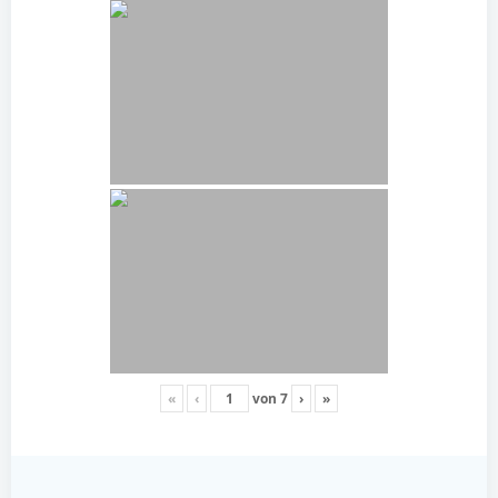
«
‹
von
7
›
»