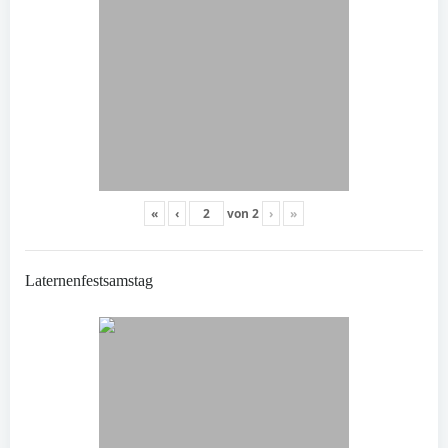
«
‹
von
2
›
»
Laternenfestsamstag