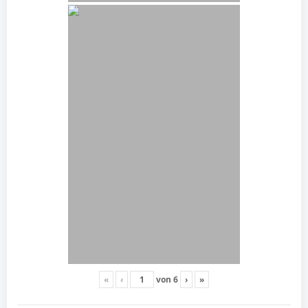
«
‹
von
6
›
»