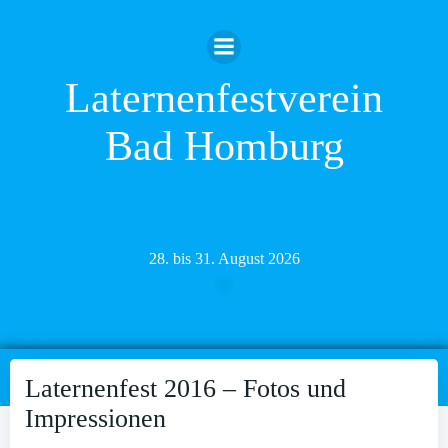
Zum
Inhalt
springen
Laternenfestverein
Bad Homburg
28. bis 31. August 2026
Laternenfest 2016 – Fotos und
Impressionen