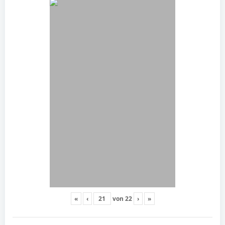
«
‹
von
22
›
»