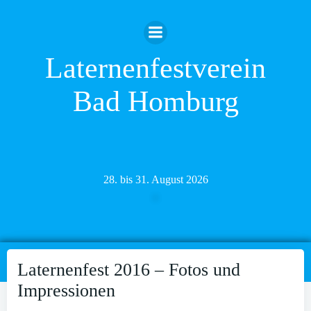
Zum
Inhalt
springen
Laternenfestverein
Bad Homburg
28. bis 31. August 2026
Laternenfest 2016 – Fotos und
Impressionen