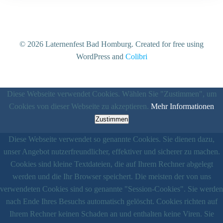
© 2026 Laternenfest Bad Homburg. Created for free using
WordPress and
Colibri
Diese Webseite verwendet Cookies. Wählen Sie "Zustimmen", um
Cookies von dieser Webseite zu akzeptieren.
Mehr Informationen
Zustimmen
Diese Webseite verwendet so genannte Cookies. Sie dienen dazu,
unser Angebot nutzerfreundlicher, effektiver und sicherer zu machen.
Cookies sind kleine Textdateien, die auf Ihrem Rechner abgelegt
werden und die Ihr Browser speichert. Die meisten der von uns
verwendeten Cookies sind so genannte "Session-Cookies". Sie werden
nach Ende Ihres Besuchs automatisch gelöscht. Cookies richten auf
Ihrem Rechner keinen Schaden an und enthalten keine Viren. Sie