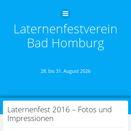
Zum
Inhalt
springen
Laternenfestverein
Bad Homburg
28. bis 31. August 2026
Laternenfest 2016 – Fotos und
Impressionen