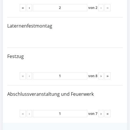
«
‹
von
2
›
»
Laternenfestmontag
Festzug
«
‹
von
8
›
»
Abschlussveranstaltung und Feuerwerk
«
‹
von
7
›
»