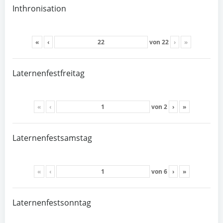
Inthronisation
«
‹
von
22
›
»
Laternenfestfreitag
«
‹
von
2
›
»
Laternenfestsamstag
«
‹
von
6
›
»
Laternenfestsonntag