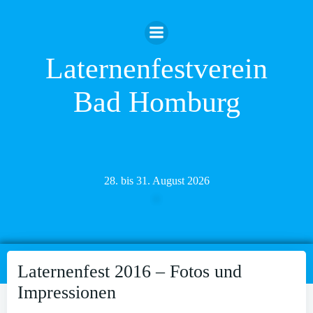
Zum
Inhalt
springen
Laternenfestverein
Bad Homburg
28. bis 31. August 2026
Laternenfest 2016 – Fotos und
Impressionen