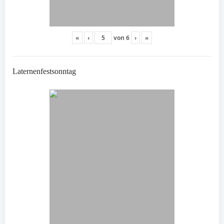
«
‹
von
6
›
»
Laternenfestsonntag