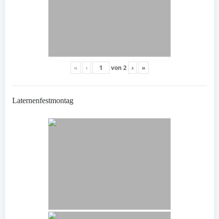
«
‹
von
2
›
»
Laternenfestmontag