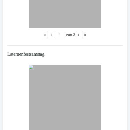
«
‹
von
2
›
»
Laternenfestsamstag