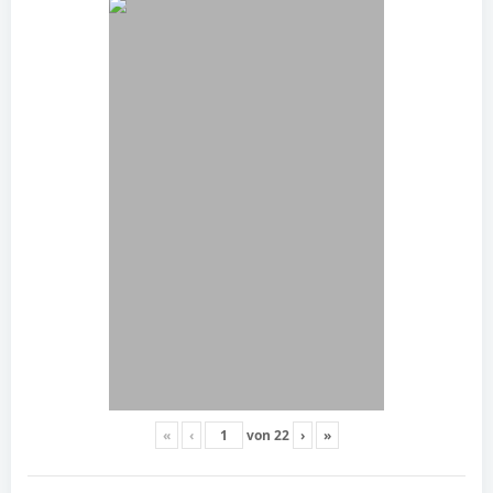
«
‹
von
22
›
»