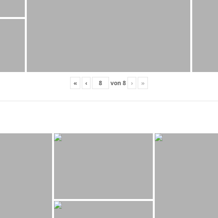
«
‹
von
8
›
»