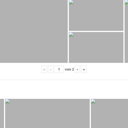
«
‹
von
2
›
»