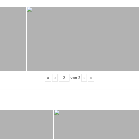
«
‹
von
2
›
»