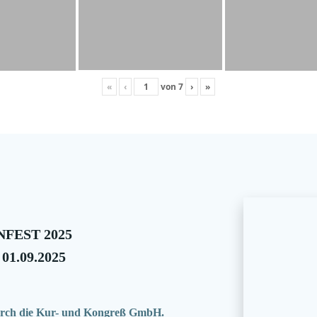
«
‹
von
7
›
»
FEST 2025
 01.09.2025
 durch die Kur- und Kongreß GmbH.