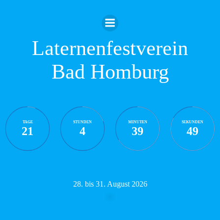
Zum
Inhalt
springen
Laternenfestverein
Bad Homburg
TAGE
STUNDEN
MINUTEN
SEKUNDEN
21
4
39
48
28. bis 31. August 2026