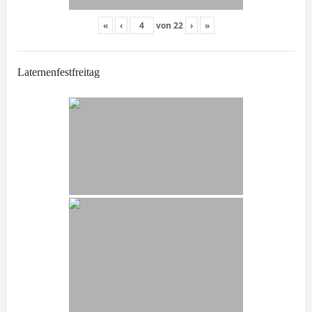
«
‹
von
22
›
»
Laternenfestfreitag