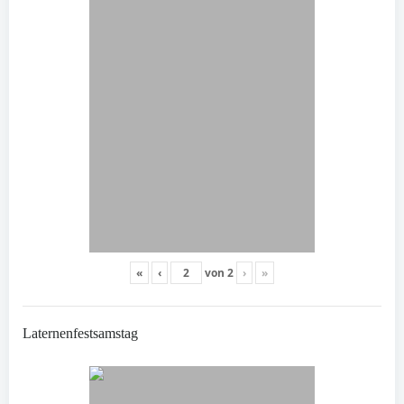
«
‹
von
2
›
»
Laternenfestsamstag