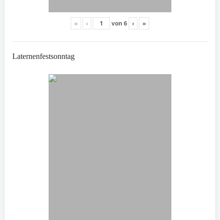
«
‹
von
6
›
»
Laternenfestsonntag