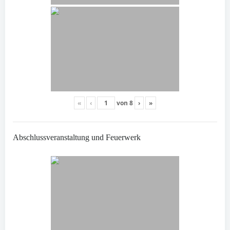
«
‹
von
8
›
»
Abschlussveranstaltung und Feuerwerk