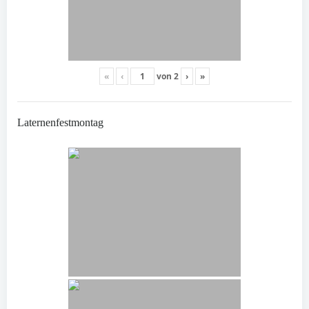
«
‹
von
2
›
»
Laternenfestmontag