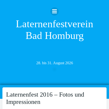
Zum
Inhalt
springen
Laternenfestverein
Bad Homburg
28. bis 31. August 2026
Laternenfest 2016 – Fotos und
Impressionen