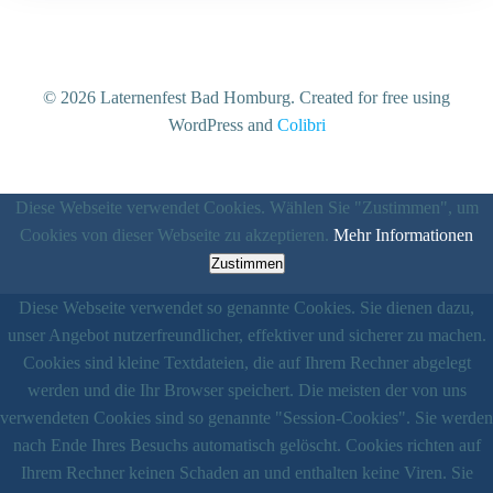
© 2026 Laternenfest Bad Homburg. Created for free using
WordPress and
Colibri
Diese Webseite verwendet Cookies. Wählen Sie "Zustimmen", um
Cookies von dieser Webseite zu akzeptieren.
Mehr Informationen
Zustimmen
Diese Webseite verwendet so genannte Cookies. Sie dienen dazu,
unser Angebot nutzerfreundlicher, effektiver und sicherer zu machen.
Cookies sind kleine Textdateien, die auf Ihrem Rechner abgelegt
werden und die Ihr Browser speichert. Die meisten der von uns
verwendeten Cookies sind so genannte "Session-Cookies". Sie werden
nach Ende Ihres Besuchs automatisch gelöscht. Cookies richten auf
Ihrem Rechner keinen Schaden an und enthalten keine Viren. Sie