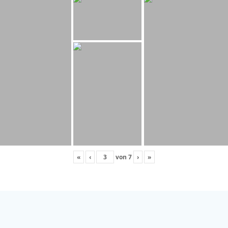
«
‹
von
7
›
»