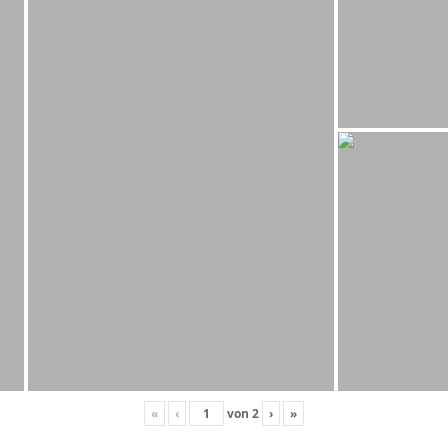
«
‹
von
2
›
»