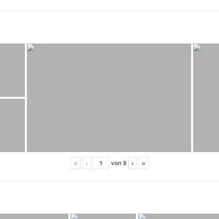
«
‹
von
8
›
»