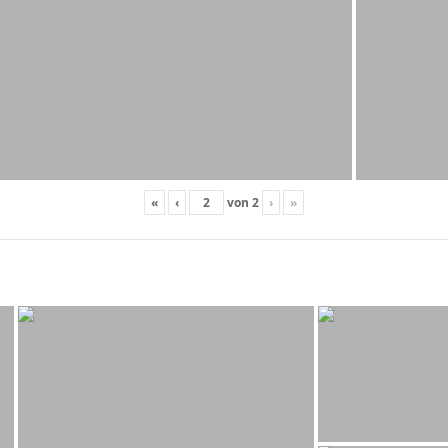
«
‹
von
2
›
»