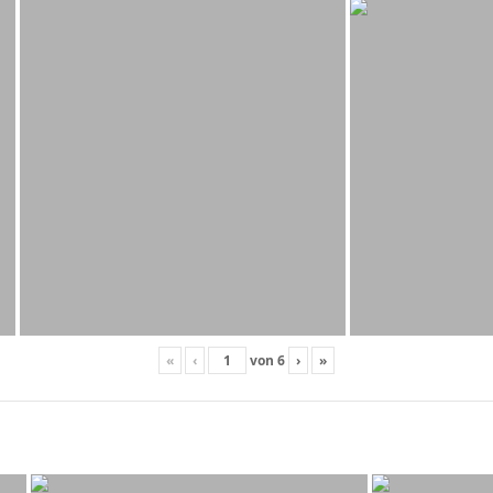
«
‹
von
6
›
»