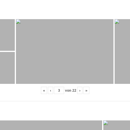
«
‹
von
22
›
»