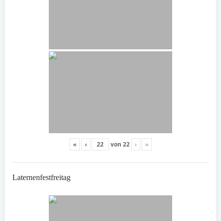
«
‹
von
22
›
»
Laternenfestfreitag