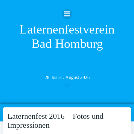
Zum
Inhalt
springen
Laternenfestverein
Bad Homburg
28. bis 31. August 2026
Laternenfest 2016 – Fotos und
Impressionen