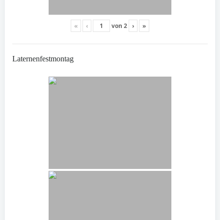
«
‹
von
2
›
»
Laternenfestmontag