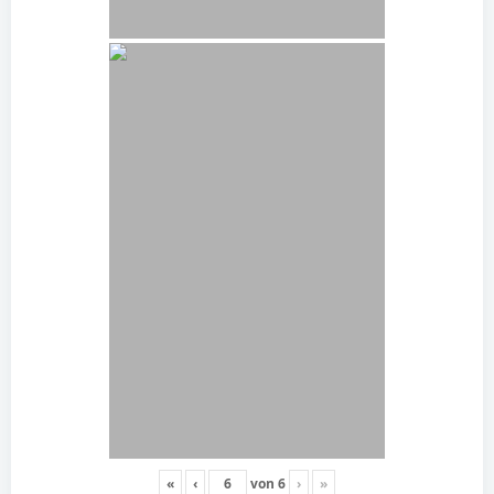
«
‹
von
6
›
»