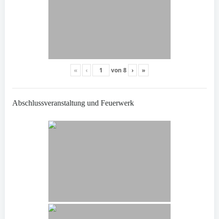
«
‹
von
8
›
»
Abschlussveranstaltung und Feuerwerk