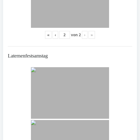
«
‹
von
2
›
»
Laternenfestsamstag