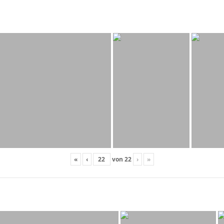
«
‹
von
22
›
»