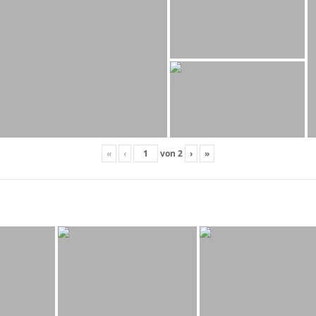
«
‹
von
2
›
»