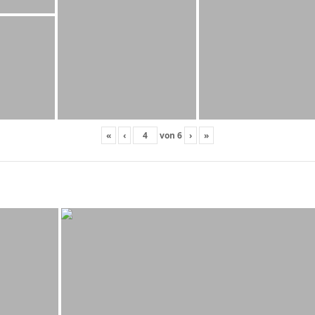
«
‹
von
6
›
»