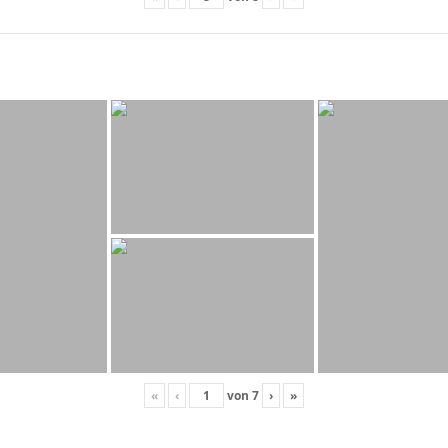
«
‹
von
7
›
»