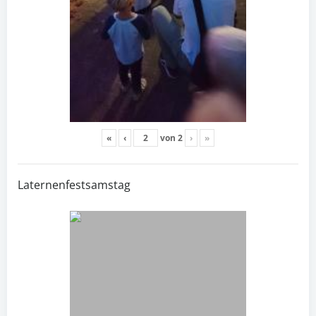
«
‹
von
2
›
»
Laternenfestsamstag