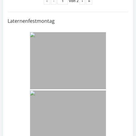
«
‹
von
2
›
»
Laternenfestmontag