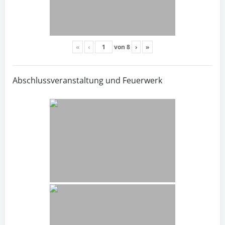
«
‹
von
8
›
»
Abschlussveranstaltung und Feuerwerk