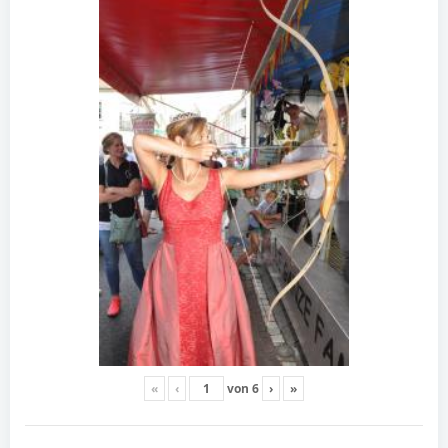
«
‹
von
6
›
»