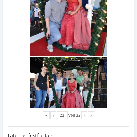
«
‹
von
22
›
»
Laternenfestfreitag