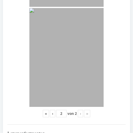
«
‹
von
2
›
»