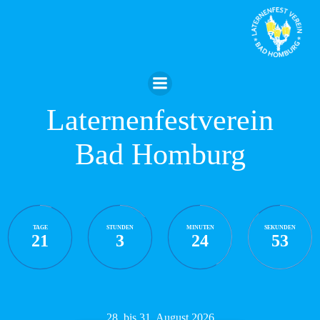
Zum
Inhalt
springen
Laternenfestverein
Bad Homburg
TAGE
STUNDEN
MINUTEN
SEKUNDEN
21
3
24
52
28. bis 31. August 2026