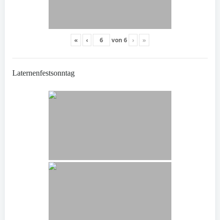
«
‹
von
6
›
»
Laternenfestsonntag