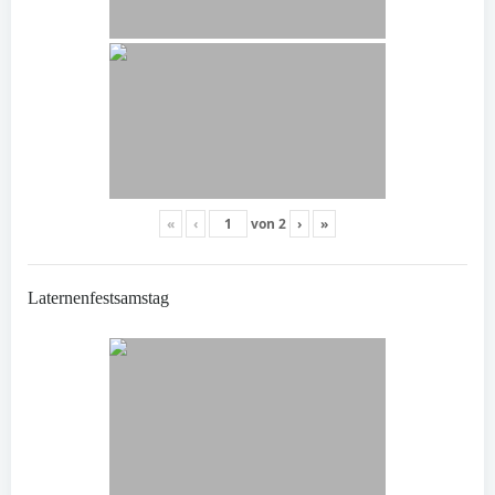
«
‹
von
2
›
»
Laternenfestsamstag