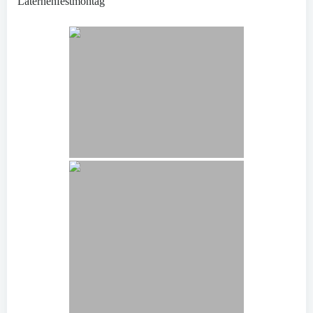
Laternenfestmontag