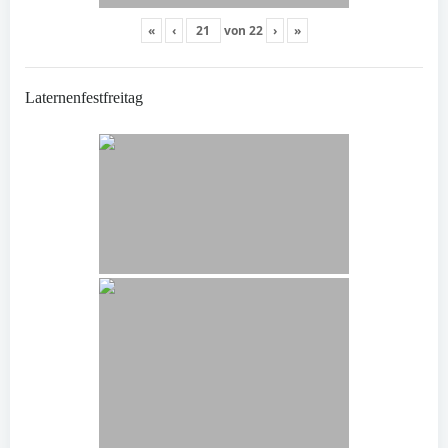
«
‹
von
22
›
»
Laternenfestfreitag