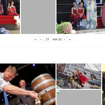
«
‹
von
22
›
»