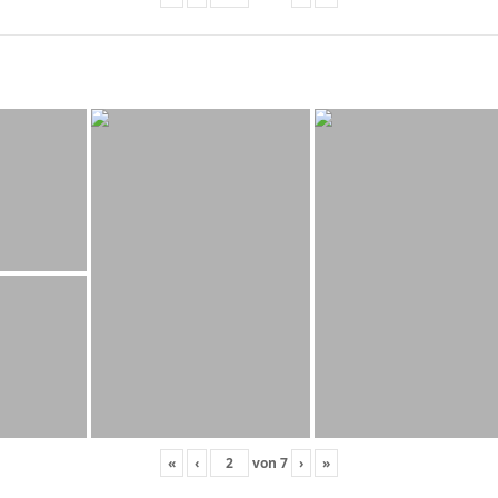
«
‹
von
7
›
»