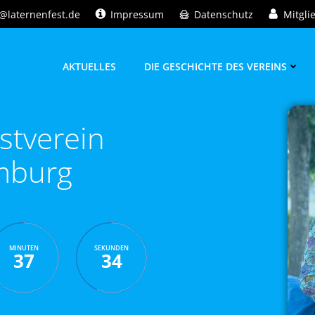
@laternenfest.de
Impressum
Datenschutz
Mitgli
AKTUELLES
DIE GESCHICHTE DES VEREINS
stverein
mburg
MINUTEN
SEKUNDEN
37
32