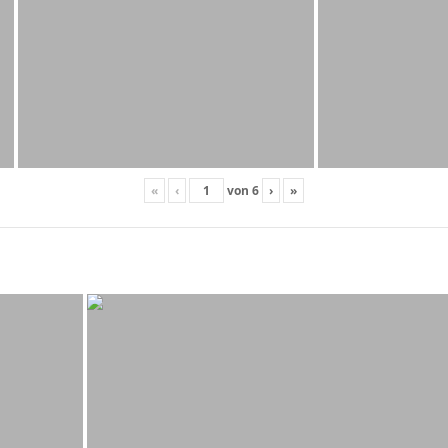
«
‹
von
6
›
»