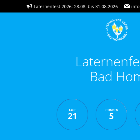
Zum
Laternenfest 2026: 28.08. bis 31.08.2026
info
Inhalt
springen
Laternenfe
Bad Ho
TAGE
STUNDEN
21
5