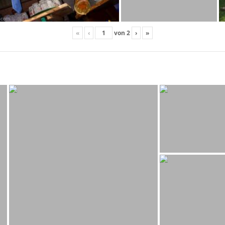
«
‹
von
2
›
»