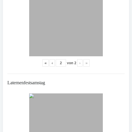
«
‹
von
2
›
»
Laternenfestsamstag