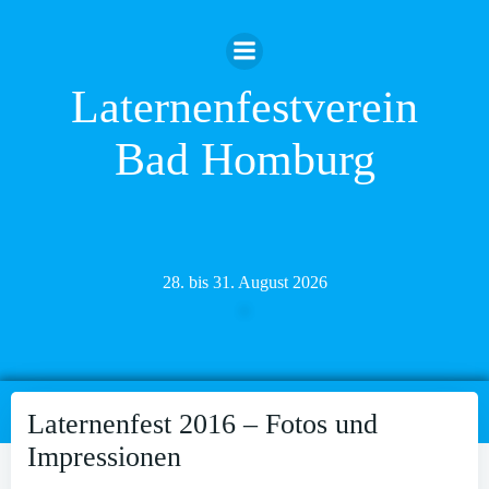
Zum
Inhalt
springen
Laternenfestverein
Bad Homburg
28. bis 31. August 2026
Laternenfest 2016 – Fotos und
Impressionen