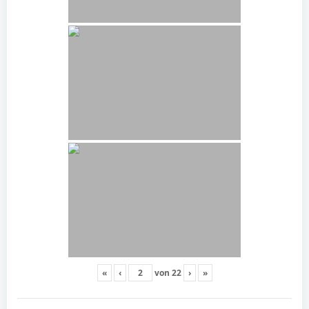
«
‹
von
22
›
»