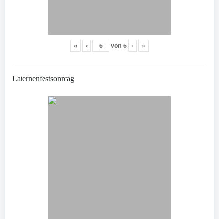
«
‹
von
6
›
»
Laternenfestsonntag