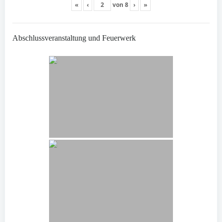
«
‹
von
8
›
»
Abschlussveranstaltung und Feuerwerk