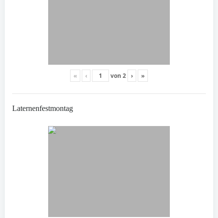
«
‹
von
2
›
»
Laternenfestmontag