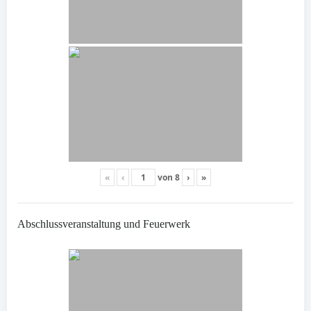
«
‹
von
8
›
»
Abschlussveranstaltung und Feuerwerk