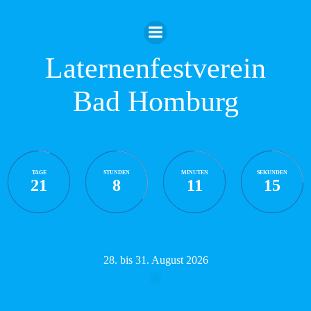
Zum
Inhalt
springen
Laternenfestverein
Bad Homburg
TAGE
STUNDEN
MINUTEN
SEKUNDEN
21
8
11
14
28. bis 31. August 2026