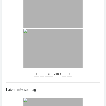
«
‹
von
6
›
»
Laternenfestsonntag