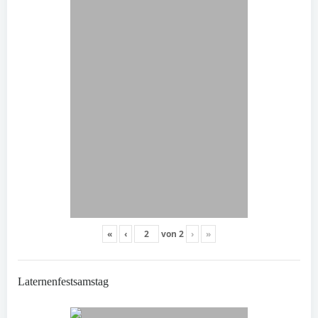
«
‹
von
2
›
»
Laternenfestsamstag