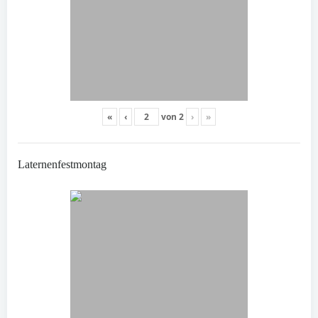
«
‹
von
2
›
»
Laternenfestmontag