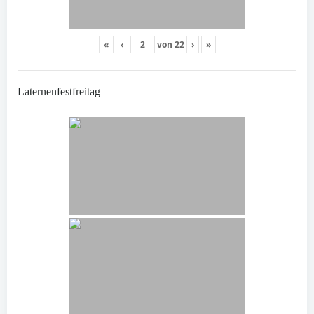
«
‹
von
22
›
»
Laternenfestfreitag