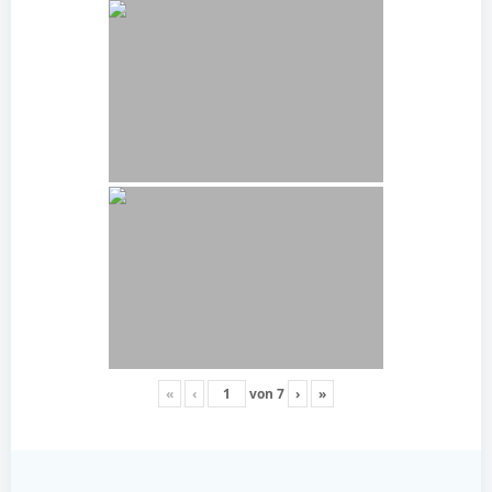
«
‹
von
7
›
»