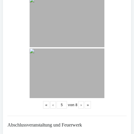
«
‹
von
8
›
»
Abschlussveranstaltung und Feuerwerk