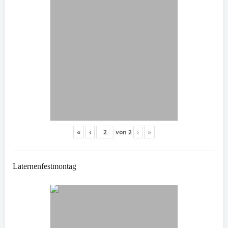
«
‹
von
2
›
»
Laternenfestmontag