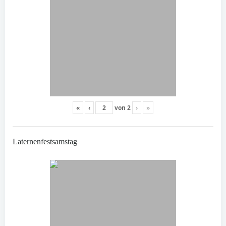
«
‹
von
2
›
»
Laternenfestsamstag