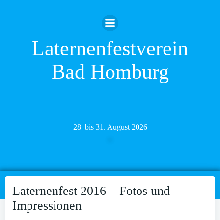
Zum
Inhalt
springen
Laternenfestverein
Bad Homburg
28. bis 31. August 2026
Laternenfest 2016 – Fotos und
Impressionen