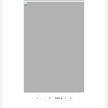
«
‹
von
6
›
»