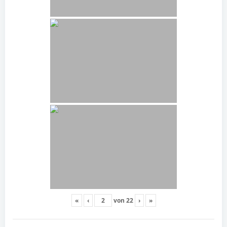
«
‹
von
22
›
»