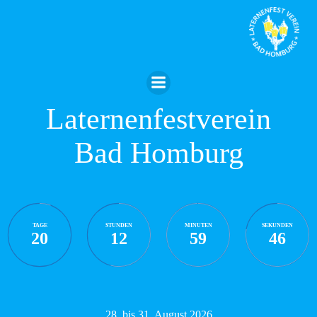
Zum
Inhalt
springen
Laternenfestverein
Bad Homburg
TAGE
STUNDEN
MINUTEN
SEKUNDEN
20
12
59
45
28. bis 31. August 2026