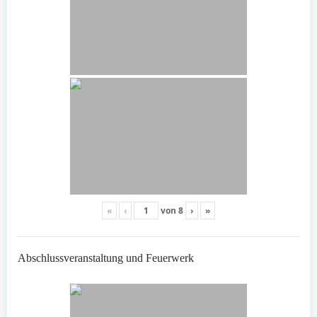
«
‹
von
8
›
»
Abschlussveranstaltung und Feuerwerk