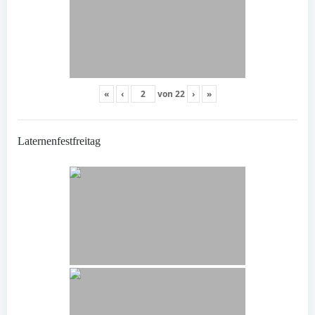
«
‹
von
22
›
»
Laternenfestfreitag