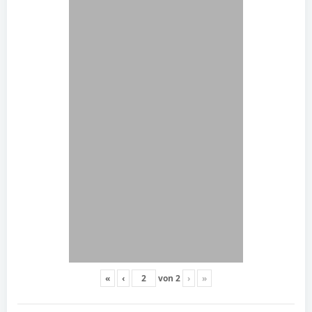
«
‹
von
2
›
»