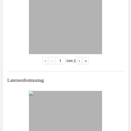
«
‹
von
2
›
»
Laternenfestmontag