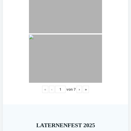
«
‹
von
7
›
»
LATERNENFEST 2025