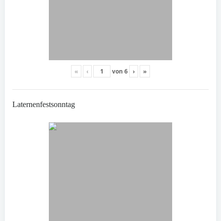
«
‹
von
6
›
»
Laternenfestsonntag