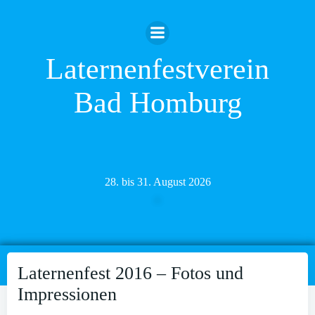
Zum
Inhalt
springen
Laternenfestverein
Bad Homburg
28. bis 31. August 2026
Laternenfest 2016 – Fotos und
Impressionen