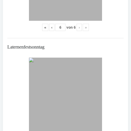
«
‹
von
6
›
»
Laternenfestsonntag