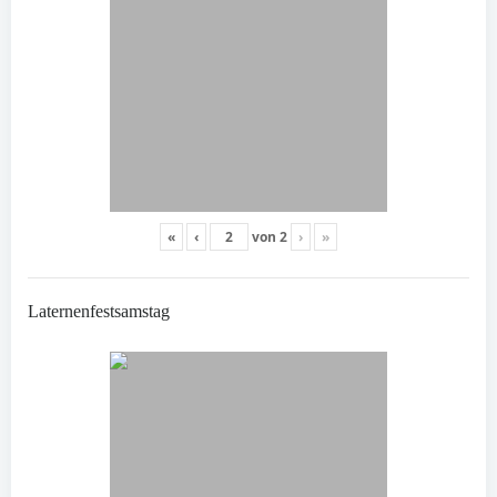
«
‹
von
2
›
»
Laternenfestsamstag