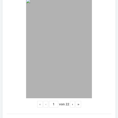
«
‹
von
22
›
»