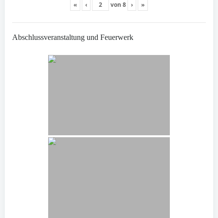
«
‹
von
8
›
»
Abschlussveranstaltung und Feuerwerk