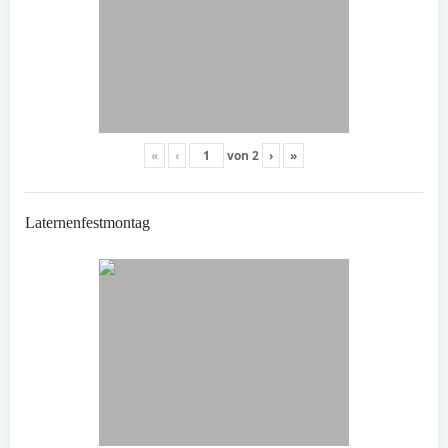
«
‹
von
2
›
»
Laternenfestmontag