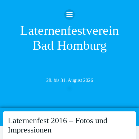
Zum
Inhalt
springen
Laternenfestverein
Bad Homburg
28. bis 31. August 2026
Laternenfest 2016 – Fotos und
Impressionen