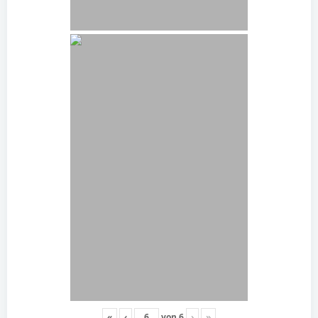
«
‹
von
6
›
»