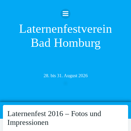
Zum
Inhalt
springen
Laternenfestverein
Bad Homburg
28. bis 31. August 2026
Laternenfest 2016 – Fotos und
Impressionen