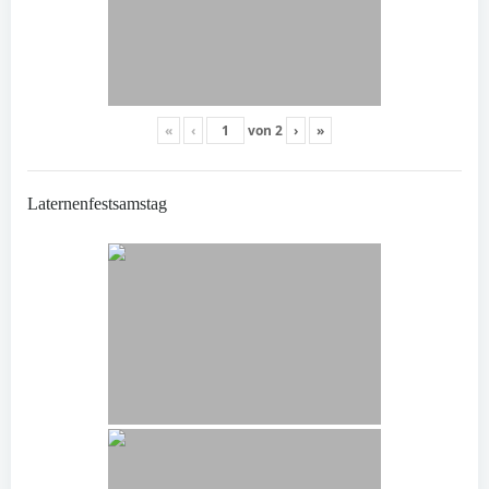
«
‹
von
2
›
»
Laternenfestsamstag