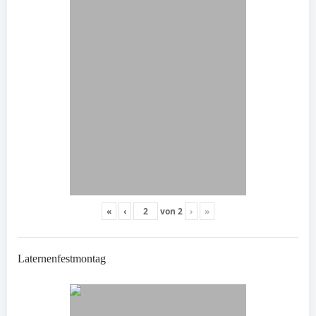
«
‹
von
2
›
»
Laternenfestmontag