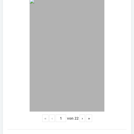
«
‹
von
22
›
»