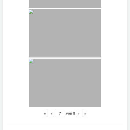
«
‹
von
8
›
»