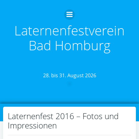
Zum
Inhalt
springen
Laternenfestverein
Bad Homburg
28. bis 31. August 2026
Laternenfest 2016 – Fotos und
Impressionen