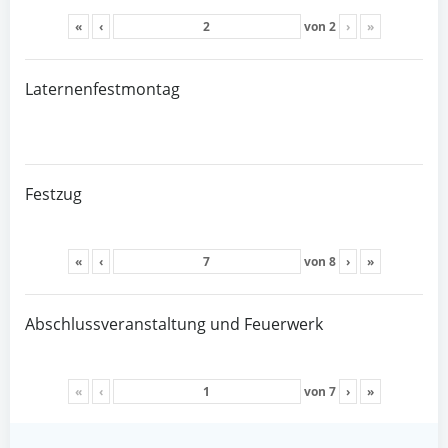
«
‹
von
2
›
»
Laternenfestmontag
Festzug
«
‹
von
8
›
»
Abschlussveranstaltung und Feuerwerk
«
‹
von
7
›
»