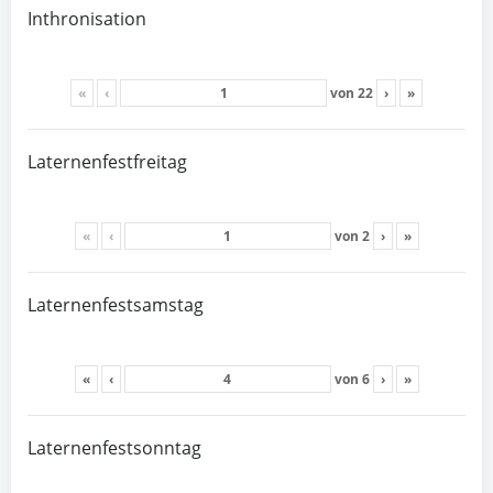
Inthronisation
«
‹
von
22
›
»
Laternenfestfreitag
«
‹
von
2
›
»
Laternenfestsamstag
«
‹
von
6
›
»
Laternenfestsonntag