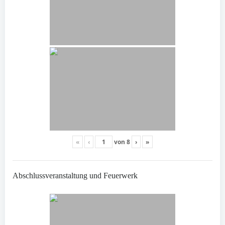
«
‹
von
8
›
»
Abschlussveranstaltung und Feuerwerk