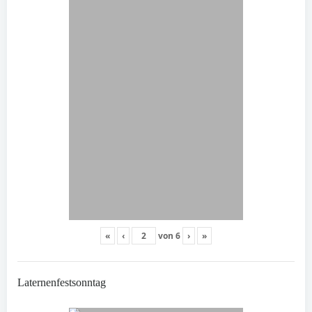
«
‹
von
6
›
»
Laternenfestsonntag