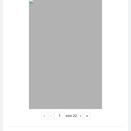
«
‹
von
22
›
»