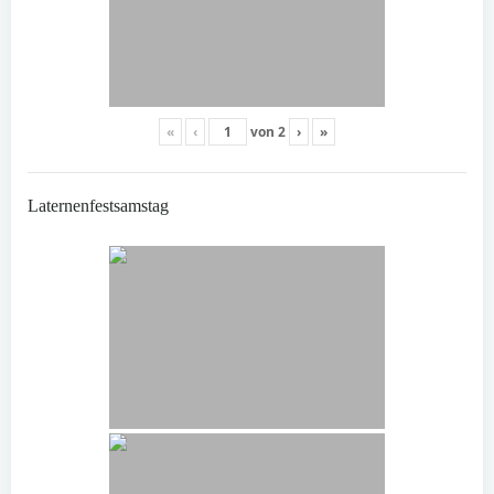
«
‹
von
2
›
»
Laternenfestsamstag