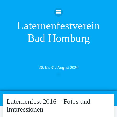
Zum
Inhalt
springen
Laternenfestverein
Bad Homburg
28. bis 31. August 2026
Laternenfest 2016 – Fotos und
Impressionen