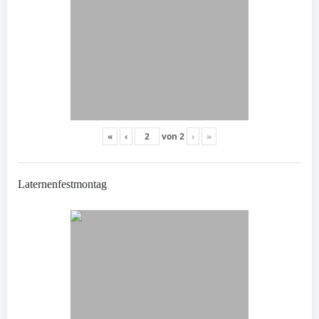
«
‹
von
2
›
»
Laternenfestmontag