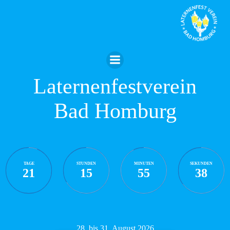
Zum
Inhalt
springen
Laternenfestverein
Bad Homburg
TAGE
STUNDEN
MINUTEN
SEKUNDEN
21
15
55
38
28. bis 31. August 2026