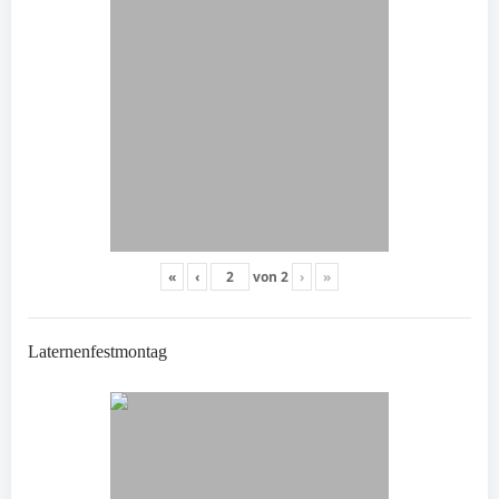
«
‹
von
2
›
»
Laternenfestmontag