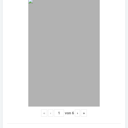
«
‹
von
6
›
»