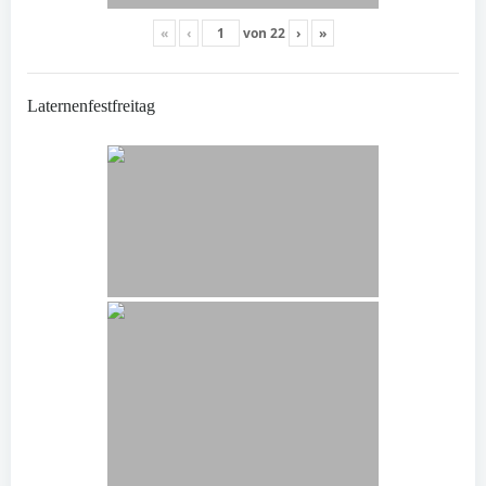
«
‹
von
22
›
»
Laternenfestfreitag