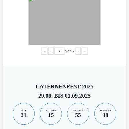
«
‹
von
7
›
»
LATERNENFEST 2025
29.08. BIS 01.09.2025
TAGE
STUNDEN
MINUTEN
SEKUNDEN
21
15
55
38