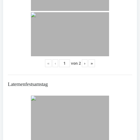
«
‹
von
2
›
»
Laternenfestsamstag