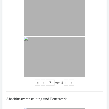
«
‹
von
8
›
»
Abschlussveranstaltung und Feuerwerk