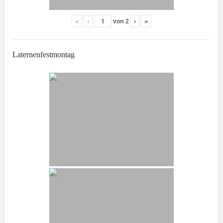
«
‹
von
2
›
»
Laternenfestmontag