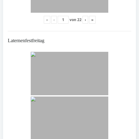
«
‹
von
22
›
»
Laternenfestfreitag