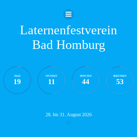
Zum
Inhalt
springen
Laternenfestverein
Bad Homburg
TAGE
STUNDEN
MINUTEN
SEKUNDEN
19
11
44
52
28. bis 31. August 2026