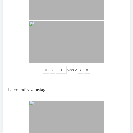
«
‹
von
2
›
»
Laternenfestsamstag