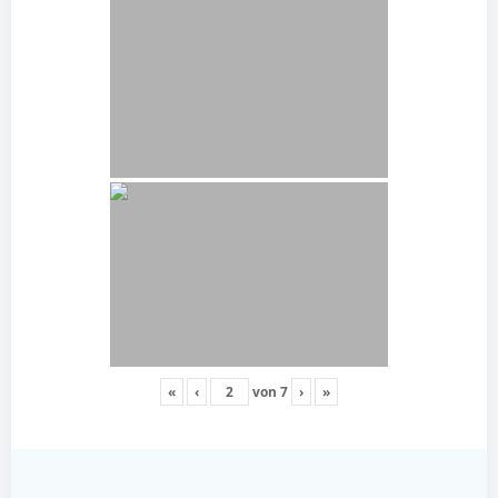
«
‹
von
7
›
»