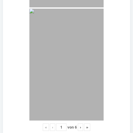
«
‹
von
6
›
»