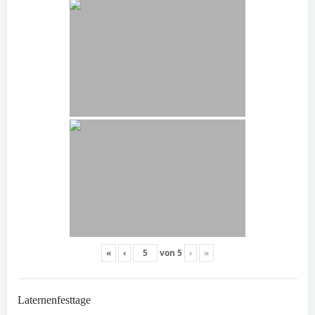
«
‹
von
5
›
»
Laternenfesttage