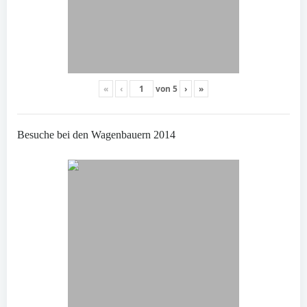
«
‹
von
5
›
»
Besuche bei den Wagenbauern 2014