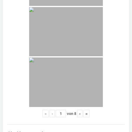
«
‹
von
8
›
»