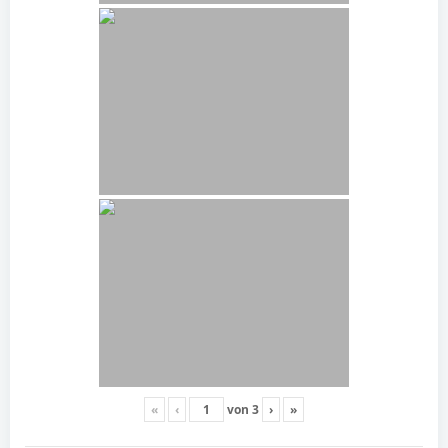
«
‹
von
3
›
»