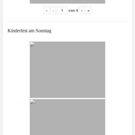
«
‹
von
4
›
»
Kinderfest am Sonntag