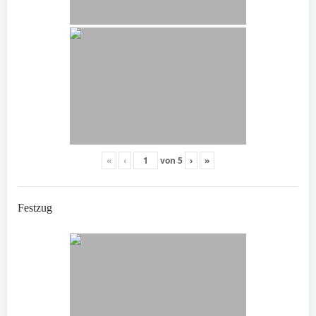
«
‹
von
5
›
»
Festzug