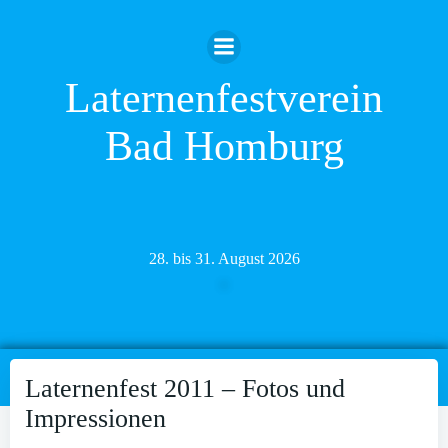
Zum
Inhalt
springen
Laternenfestverein
Bad Homburg
28. bis 31. August 2026
Laternenfest 2011 – Fotos und
Impressionen