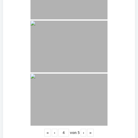
«
‹
von
5
›
»